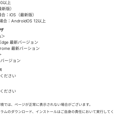
 10以上
（最新版）
の場合：iOS（最新版）
の場合：AndroidOS 12以上
ザ
s＞
ft Edge 最新バージョン
Chrome 最新バーション
＞
 最新バージョン
t
ください
ください
環境では、ページが正常に表示されない場合がございます。
グラムのダウンロード、インストールはご自身の責任において実行して